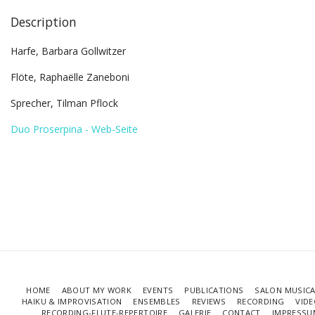
Description
Harfe, Barbara Gollwitzer
Flöte, Raphaëlle Zaneboni
Sprecher, Tilman Pflock
Duo Proserpina - Web-Seite
HOME
ABOUT MY WORK
EVENTS
PUBLICATIONS
SALON MUSICA
HAIKU & IMPROVISATION
ENSEMBLES
REVIEWS
RECORDING
VID
RECORDING-FLUTE-REPERTOIRE
GALERIE
CONTACT
IMPRESSU